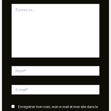
Écrivez
ici…
Nom*
E-
mail*
Enregistrer mon nom, mon e-mail et mon site dans le